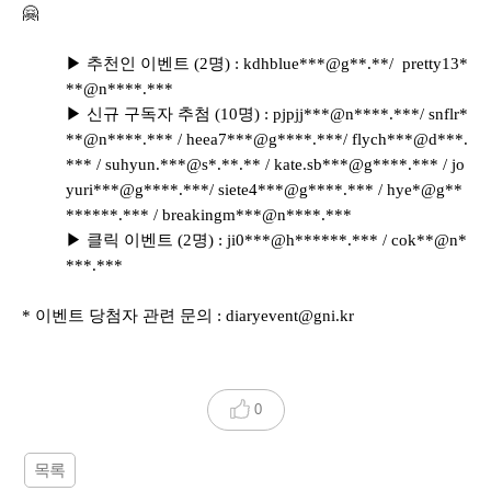
🤗
▶ 추천인 이벤트 (2명) : kdhblue***@g**.**/ pretty13*
**@n****.***
▶
신규 구독자 추첨 (10명) : pjpjj***@n****.***/ snflr*
**@n****.*** / heea7***@g****.***/ flych***@d***.
*** / suhyun.***@s*.**.** / kate.sb***@g****.*** / jo
yuri***@g****.***/ siete4***@g****.*** / hye*@g**
******.*** / breakingm***@n****.***
▶
클릭 이벤트 (2명) : ji0***@h******.*** / cok**@n*
***.***
* 이벤트 당첨자 관련 문의 : diaryevent@gni.kr
0
목록