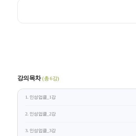
강의목차
(총 6강)
1. 인성업클_1강
2. 인성업클_2강
3. 인성업클_3강